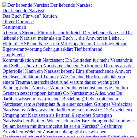
Der liebende Narzisst
Der liebende Narzisst
Das Buch
Für wen?
Kaufen
Oliver Domröse
Testimonials
5,0 von 5 Sternen Für mich sehr hilfreich
Der liebende Narzisst
Der
liebende Narzisst, mehr als ein Buch
…die Antwort ist Liebe…
Hilfe für HSP und Narzissten
Mit Empathie und Leichtigkeit zur
Eigenverantwortung
Sehr gut erklärt
Tief berührend
simplyfeelit
Kommunikation mit Narzissten: Ein Leitfaden für mehr Verständnis
und Selbstschutz
Co Narzissmus heilen: So kommst Du raus aus der
Opferrolle!
Kann ein Narzisst lieben? Eine überraschende Antwort
Hochsensibilität und Trauma: Wie Du eine Hochsensibilität von
einem Trauma unterscheidest (und warum das so wichtig ist)
Pathologischer Narzisst: Woran Du ihn erkennst und wie Du ihm
Grenzen setzt (stoppen kannst)
Co-Narzissmus: Alles, was Du
darüber wissen musst (in einer Beziehung)
Leben mit einem
Narzissten (am Arbeitsplatz & in einer sozialen Gruppe)
Verdeckter
Narzissmus: Alles, was Du darüber wissen musst (+ 15 Anzeichen)
Umgang mit Narzissten als Partner: 9 erprobte Strategien
Narzisstischer Partner: Wie er sich in der Beziehung verhält und wie
Du am besten mit ihm umgehst
Ist er ein Narzisst? 5 definitive
Anzeichen
Welchen Zusammenhang gibt es zwischen