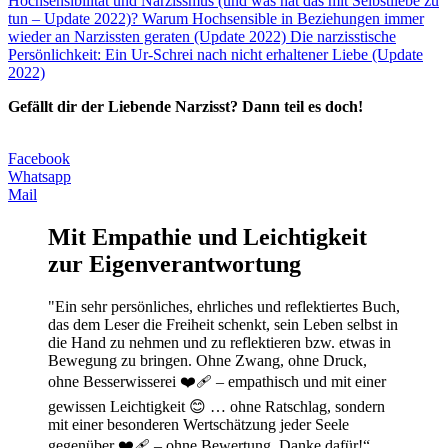
Hochsensibilität und Narzissmus (und was hat das mit Selbstliebe zu
tun – Update 2022)?
Warum Hochsensible in Beziehungen immer
wieder an Narzissten geraten (Update 2022)
Die narzisstische
Persönlichkeit: Ein Ur-Schrei nach nicht erhaltener Liebe (Update
2022)
Gefällt dir der Liebende Narzisst? Dann teil es doch!
Facebook
Whatsapp
Mail
Mit Empathie und Leichtigkeit
zur Eigenverantwortung
"Ein sehr persönliches, ehrliches und reflektiertes Buch,
das dem Leser die Freiheit schenkt, sein Leben selbst in
die Hand zu nehmen und zu reflektieren bzw. etwas in
Bewegung zu bringen. Ohne Zwang, ohne Druck,
ohne Besserwisserei ❤️‍🩹 – empathisch und mit einer
gewissen Leichtigkeit 😊 … ohne Ratschlag, sondern
mit einer besonderen Wertschätzung jeder Seele
gegenüber ❤️‍🩹 – ohne Bewertung. Danke dafür!“